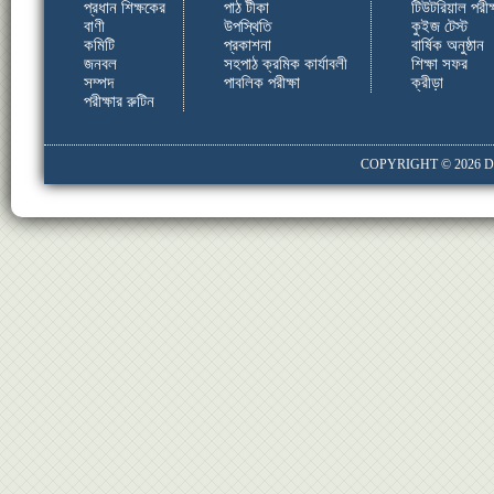
প্রধান শিক্ষকের
পাঠ টীকা
টিউটরিয়াল পরীক্
বাণী
উপস্থিতি
কুইজ টেস্ট
কমিটি
প্রকাশনা
বার্ষিক অনুষ্ঠান
জনবল
সহপাঠ ক্রমিক কার্যাবলী
শিক্ষা সফর
সম্পদ
পাবলিক পরীক্ষা
ক্রীড়া
পরীক্ষার রুটিন
COPYRIGHT © 2026
D